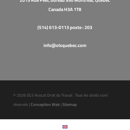
Canada H3A 1T8
(514) 613-0113 poste : 203
info@olsquebec.com
© 2026 OLS Avocat Droit du Travail . Tous les droits sont
réservés |
Conception Web
|
Sitemap