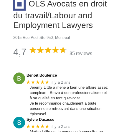
OLS Avocats en droit
du travail/Labour and
Employment Lawyers
2015 Rue Peel Ste 950, Montreal
4,7
85 reviews
Benoit Boulerice
★★★★★
il y a 2 ans
Jeremy Little a mené à bien une affaire assez
complexe ! Bravo à son professionnalisme et
à sa qualité en tant qu'avocat.
Je le recommande chaudement à toute
personne se retrouvant dans une situation
épineuse!
Sylvie Ducasse
★★★★★
il y a 2 ans
Maître Little est la personne à consulter en