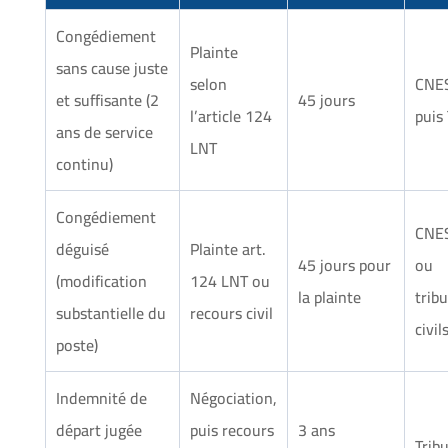
Congédiement
Plainte
sans cause juste
selon
CNES
et suffisante
(2
45 jours
l’article 124
puis
ans de service
LNT
continu)
Congédiement
CNE
déguisé
Plainte art.
45 jours pour
ou
(modification
124 LNT ou
la plainte
trib
substantielle du
recours civil
civil
poste)
Indemnité de
Négociation,
départ jugée
puis recours
3 ans
Trib