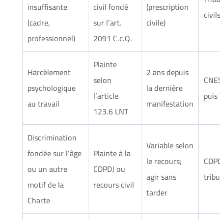
insuffisante
civil fondé
(prescription
civil
(cadre,
sur l’art.
civile)
professionnel)
2091 C.c.Q.
Plainte
Harcèlement
2 ans depuis
selon
CNES
psychologique
la dernière
l’article
puis
au travail
manifestation
123.6 LNT
Discrimination
Variable selon
fondée sur l’âge
Plainte à la
le recours;
CDPD
ou un autre
CDPDJ ou
agir sans
trib
motif de la
recours civil
tarder
Charte