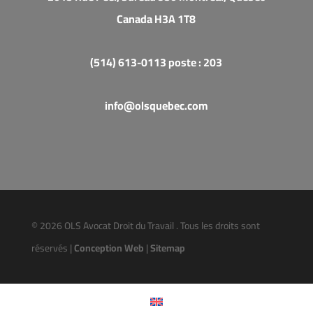
Canada H3A 1T8
(514) 613-0113 poste : 203
info@olsquebec.com
© 2026 OLS Avocat Droit du Travail . Tous les droits sont
réservés |
Conception Web
|
Sitemap