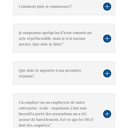
Comment puis-je commencer?
Je soupçonne quelqu’un d’avoir commis un
acte répréhensible, mais je n’ai aucune
preuve. Que dois-je faire?
Que dois-je apporter à ma première
réunion?
Un employé ou un employeur de notre
entreprise/ école / organisme à but non
lucratif a porté des accusations ou a été
accusé de harcèlement. Est-ce que les MCO
font des enquêtes?