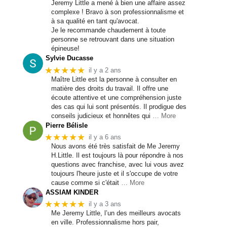
Jeremy Little a mené à bien une affaire assez
complexe ! Bravo à son professionnalisme et
à sa qualité en tant qu'avocat.
Je le recommande chaudement à toute
personne se retrouvant dans une situation
épineuse!
Sylvie Ducasse
★★★★★
il y a 2 ans
Maître Little est la personne à consulter en
matière des droits du travail. Il offre une
écoute attentive et une compréhension juste
des cas qui lui sont présentés. Il prodigue des
conseils judicieux et honnêtes qui
… More
Pierre Bélisle
★★★★★
il y a 6 ans
Nous avons été très satisfait de Me Jeremy
H.Little. Il est toujours là pour répondre à nos
questions avec franchise, avec lui vous avez
toujours l'heure juste et il s'occupe de votre
cause comme si c'était
… More
ASSIAM KINDER
★★★★★
il y a 3 ans
Me Jeremy Little, l’un des meilleurs avocats
en ville. Professionnalisme hors pair,