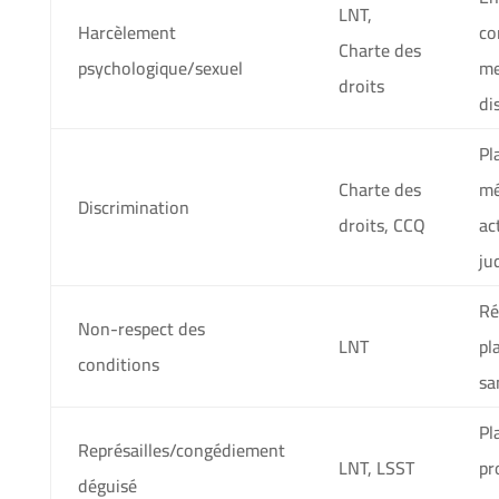
LNT,
Harcèlement
co
Charte des
psychologique/sexuel
me
droits
di
Pl
Charte des
mé
Discrimination
droits, CCQ
ac
ju
Ré
Non-respect des
LNT
pl
conditions
sa
Pl
Représailles/congédiement
LNT, LSST
pr
déguisé