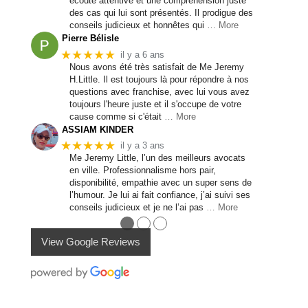
écoute attentive et une compréhension juste
des cas qui lui sont présentés. Il prodigue des
conseils judicieux et honnêtes qui
… More
Pierre Bélisle
★★★★★
il y a 6 ans
Nous avons été très satisfait de Me Jeremy
H.Little. Il est toujours là pour répondre à nos
questions avec franchise, avec lui vous avez
toujours l'heure juste et il s'occupe de votre
cause comme si c'était
… More
ASSIAM KINDER
★★★★★
il y a 3 ans
Me Jeremy Little, l’un des meilleurs avocats
en ville. Professionnalisme hors pair,
disponibilité, empathie avec un super sens de
l’humour. Je lui ai fait confiance, j’ai suivi ses
conseils judicieux et je ne l’ai pas
… More
●
●
●
View Google Reviews