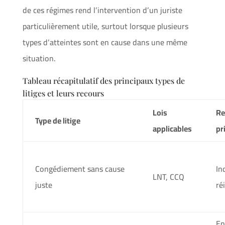
de ces régimes rend l’intervention d’un juriste
particulièrement utile, surtout lorsque plusieurs
types d’atteintes sont en cause dans une même
situation.
Tableau récapitulatif des principaux types de
litiges et leurs recours
Lois
Re
Type de litige
applicables
pr
Congédiement sans cause
In
LNT, CCQ
juste
ré
En