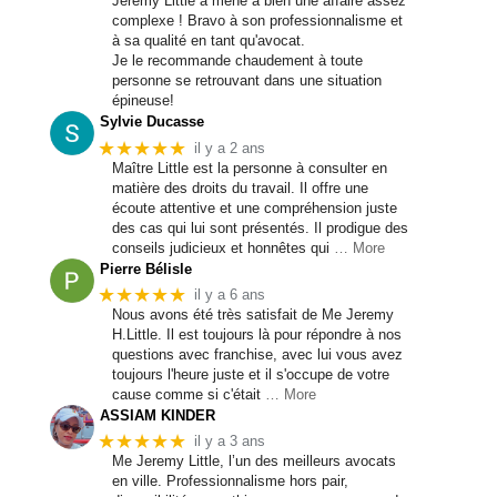
Jeremy Little a mené à bien une affaire assez
complexe ! Bravo à son professionnalisme et
à sa qualité en tant qu'avocat.
Je le recommande chaudement à toute
personne se retrouvant dans une situation
épineuse!
Sylvie Ducasse
★★★★★
il y a 2 ans
Maître Little est la personne à consulter en
matière des droits du travail. Il offre une
écoute attentive et une compréhension juste
des cas qui lui sont présentés. Il prodigue des
conseils judicieux et honnêtes qui
… More
Pierre Bélisle
★★★★★
il y a 6 ans
Nous avons été très satisfait de Me Jeremy
H.Little. Il est toujours là pour répondre à nos
questions avec franchise, avec lui vous avez
toujours l'heure juste et il s'occupe de votre
cause comme si c'était
… More
ASSIAM KINDER
★★★★★
il y a 3 ans
Me Jeremy Little, l’un des meilleurs avocats
en ville. Professionnalisme hors pair,